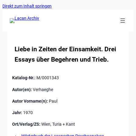
Ankerlink
Zum
Direkt zum Inhalt springen
an
Inhalt
den
springen
Anfang
der
Seite
Liebe in Zeiten der Einsamkeit. Drei
Essays über Begehren und Trieb.
Katalog-Nr.:
M/0001343
Autor(en):
Verhaeghe
Autor Vorname(n):
Paul
Jahr:
1970
Ort/Verlag/ZS:
Wien, Turia + Kant
←
Wörterbuch der Lacanschen Psychoanalyse