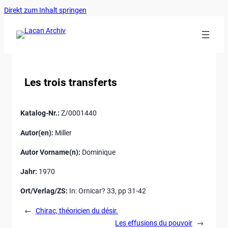
Ankerlink
Zum
Direkt zum Inhalt springen
an
Inhalt
den
springen
Anfang
der
Seite
Les trois transferts
Katalog-Nr.:
Z/0001440
Autor(en):
Miller
Autor Vorname(n):
Dominique
Jahr:
1970
Ort/Verlag/ZS:
In: Ornicar? 33, pp 31-42
←
Chirac, théoricien du désir.
Les effusions du pouvoir
→