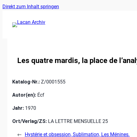
Ankerlink
Zum
Direkt zum Inhalt springen
an
Inhalt
den
springen
Anfang
der
Seite
Les quatre mardis, la place de l’an
Katalog-Nr.:
Z/0001555
Autor(en):
Écf
Jahr:
1970
Ort/Verlag/ZS:
LA LETTRE MENSUELLE 25
←
Hystérie et obsession, Sublimation, Les Ménines.