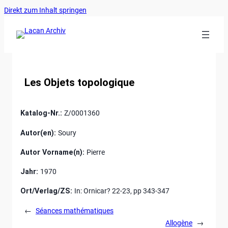
Ankerlink
Zum
Direkt zum Inhalt springen
an
Inhalt
den
springen
Anfang
der
Seite
Les Objets topologique
Katalog-Nr.:
Z/0001360
Autor(en):
Soury
Autor Vorname(n):
Pierre
Jahr:
1970
Ort/Verlag/ZS:
In: Ornicar? 22-23, pp 343-347
←
Séances mathématiques
Allogène
→