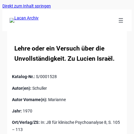
Ankerlink
Zum
Direkt zum Inhalt springen
an
Inhalt
den
springen
Anfang
der
Seite
Lehre oder ein Versuch über die
Unvollständigkeit. Zu Lucien Israël.
Katalog-Nr.:
S/0001528
Autor(en):
Schuller
Autor Vorname(n):
Marianne
Jahr:
1970
Ort/Verlag/ZS:
In: JB für klinische Psychoanalyse 8, S. 105
– 113