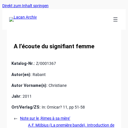
Ankerlink
Zum
Direkt zum Inhalt springen
an
Inhalt
den
springen
Anfang
der
Seite
A l’écoute du signifiant femme
Katalog-Nr.:
Z/0001367
Autor(en):
Rabant
Autor Vorname(n):
Christiane
Jahr:
2011
Ort/Verlag/ZS:
In: Ornicar? 11, pp 51-58
←
Note sur le ‚Rimes à sa mère‘
A.F. Möbius (La première bande). Introduction de