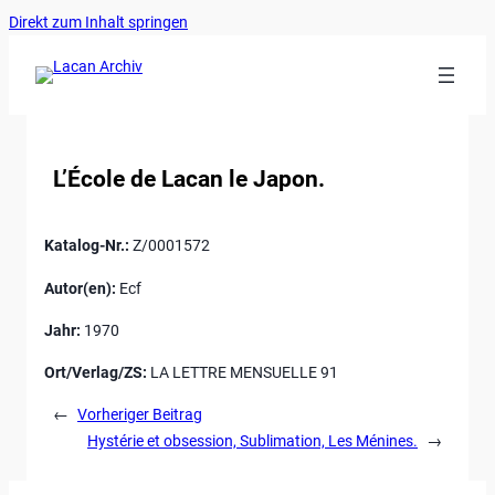
Ankerlink
Zum
Direkt zum Inhalt springen
an
Inhalt
den
springen
Anfang
der
Seite
L’École de Lacan le Japon.
Katalog-Nr.:
Z/0001572
Autor(en):
Ecf
Jahr:
1970
Ort/Verlag/ZS:
LA LETTRE MENSUELLE 91
←
Vorheriger Beitrag
Hystérie et obsession, Sublimation, Les Ménines.
→