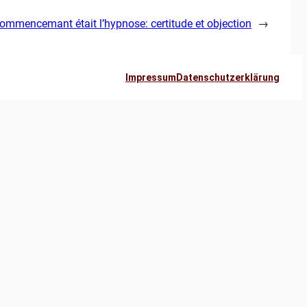
ommencemant était l’hypnose: certitude et objection
→
Impressum
Datenschutzerklärung