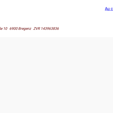
Au c
raße 10 6900 Bregenz ZVR 143963836