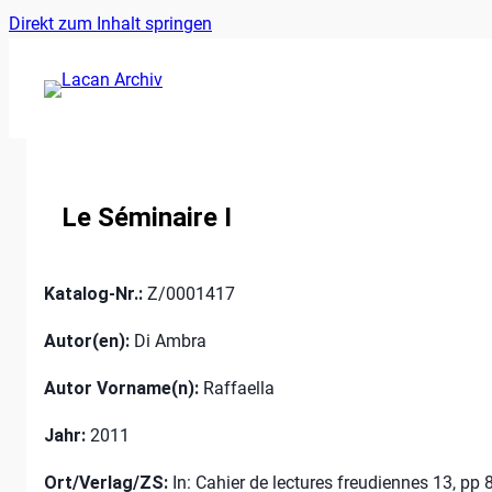
Ankerlink
Zum
Direkt zum Inhalt springen
an
Inhalt
den
springen
Anfang
der
Seite
Le Séminaire I
Katalog-Nr.:
Z/0001417
Autor(en):
Di Ambra
Autor Vorname(n):
Raffaella
Jahr:
2011
Ort/Verlag/ZS:
In: Cahier de lectures freudiennes 13, pp 