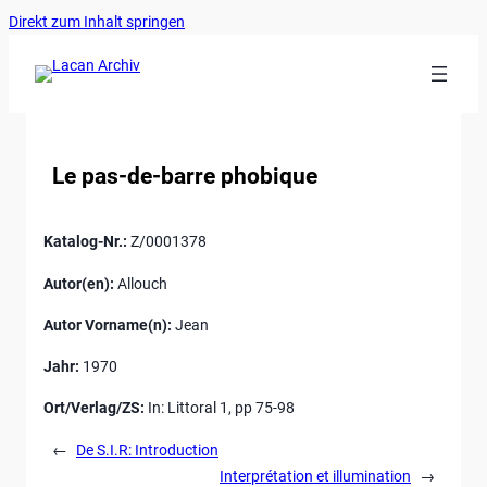
Ankerlink
Zum
Direkt zum Inhalt springen
an
Inhalt
den
springen
Anfang
der
Seite
Le pas-de-barre phobique
Katalog-Nr.:
Z/0001378
Autor(en):
Allouch
Autor Vorname(n):
Jean
Jahr:
1970
Ort/Verlag/ZS:
In: Littoral 1, pp 75-98
←
De S.I.R: Introduction
Interprétation et illumination
→