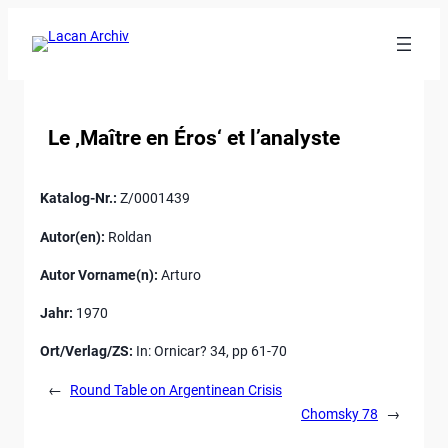
Ankerlink
an
den
Anfang
der
Le ‚Maître en Éros‘ et l’analyste
Seite
Katalog-Nr.:
Z/0001439
Autor(en):
Roldan
Autor Vorname(n):
Arturo
Jahr:
1970
Ort/Verlag/ZS:
In: Ornicar? 34, pp 61-70
←
Round Table on Argentinean Crisis
Chomsky 78
→