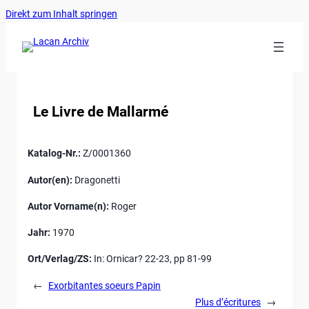
Ankerlink
Zum
Direkt zum Inhalt springen
an
Inhalt
den
springen
Anfang
der
Seite
Le Livre de Mallarmé
Katalog-Nr.:
Z/0001360
Autor(en):
Dragonetti
Autor Vorname(n):
Roger
Jahr:
1970
Ort/Verlag/ZS:
In: Ornicar? 22-23, pp 81-99
←
Exorbitantes soeurs Papin
Plus d’écritures
→