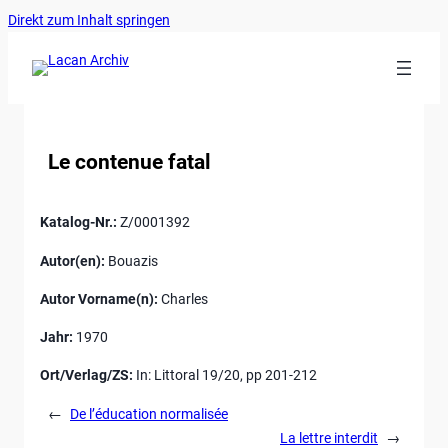
Ankerlink
Zum
Direkt zum Inhalt springen
an
Inhalt
den
springen
Anfang
der
Seite
Le contenue fatal
Katalog-Nr.:
Z/0001392
Autor(en):
Bouazis
Autor Vorname(n):
Charles
Jahr:
1970
Ort/Verlag/ZS:
In: Littoral 19/20, pp 201-212
←
De l’éducation normalisée
La lettre interdit
→