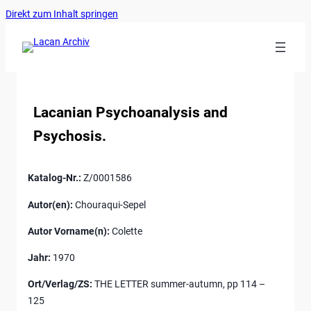
Ankerlink
Zum
Direkt zum Inhalt springen
an
Inhalt
den
springen
Anfang
der
Seite
Lacanian Psychoanalysis and
Psychosis.
Katalog-Nr.:
Z/0001586
Autor(en):
Chouraqui-Sepel
Autor Vorname(n):
Colette
Jahr:
1970
Ort/Verlag/ZS:
THE LETTER summer-autumn, pp 114 –
125