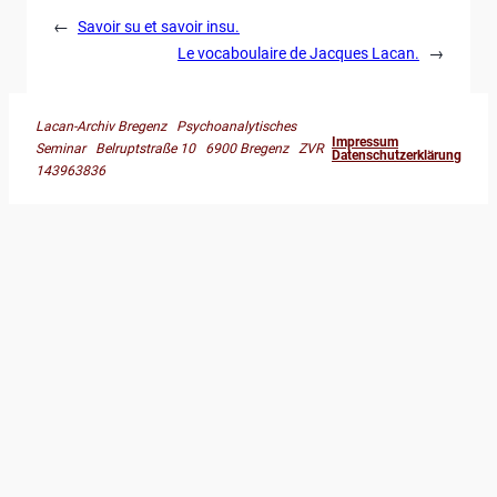
←
Savoir su et savoir insu.
Le vocaboulaire de Jacques Lacan.
→
Lacan-Archiv Bregenz Psychoanalytisches
Impressum
Seminar Belruptstraße 10 6900 Bregenz ZVR
Datenschutzerklärung
143963836