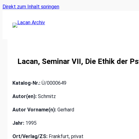
Ankerlink
Zum
Direkt zum Inhalt springen
an
Inhalt
den
springen
Anfang
der
Seite
Lacan, Seminar VII, Die Ethik der P
Katalog-Nr.:
Ü/0000649
Autor(en):
Schmitz
Autor Vorname(n):
Gerhard
Jahr:
1995
Ort/Verlag/ZS:
Frankfurt, privat