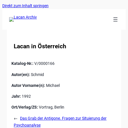
Ankerlink
Zum
Direkt zum Inhalt springen
an
Inhalt
den
springen
Anfang
der
Seite
Lacan in Österreich
Katalog-Nr.:
V/0000166
Autor(en):
Schmid
Autor Vorname(n):
Michael
Jahr:
1992
Ort/Verlag/ZS:
Vortrag, Berlin
←
Das Grab der Antigone. Fragen zur Situierung der
Psychoanalyse