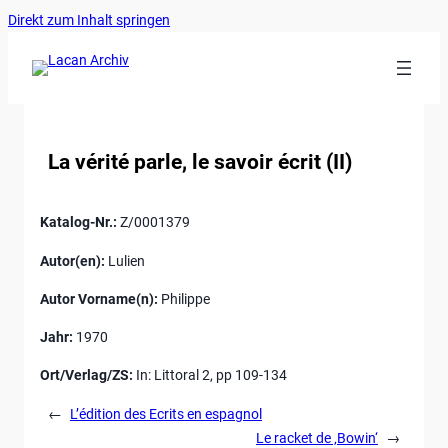
Ankerlink
Zum
Direkt zum Inhalt springen
an
Inhalt
den
springen
Anfang
der
Seite
La vérité parle, le savoir écrit (II)
Katalog-Nr.:
Z/0001379
Autor(en):
Lulien
Autor Vorname(n):
Philippe
Jahr:
1970
Ort/Verlag/ZS:
In: Littoral 2, pp 109-134
←
L’édition des Ecrits en espagnol
Le racket de ‚Bowin‘
→