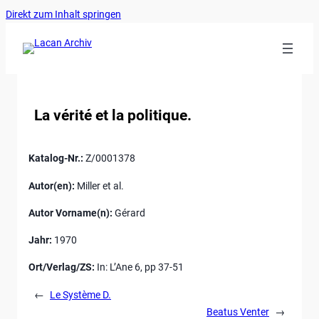
Ankerlink
Zum
Direkt zum Inhalt springen
an
Inhalt
den
springen
Anfang
der
Seite
La vérité et la politique.
Katalog-Nr.:
Z/0001378
Autor(en):
Miller et al.
Autor Vorname(n):
Gérard
Jahr:
1970
Ort/Verlag/ZS:
In: L’Ane 6, pp 37-51
←
Le Système D.
Beatus Venter
→