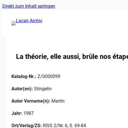
Ankerlink
Zum
Direkt zum Inhalt springen
an
Inhalt
den
springen
Anfang
der
Seite
La théorie, elle aussi, brûle nos étap
Katalog-Nr.:
Z/0000099
Autor(en):
Stingelin
Autor Vorname(n):
Martin
Jahr:
1987
Ort/Verlag/ZS:
RISS 2/Nr. 6, S. 69-84