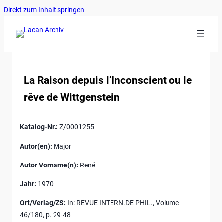
Ankerlink
Zum
Direkt zum Inhalt springen
an
Inhalt
den
springen
Anfang
der
Seite
La Raison depuis l’Inconscient ou le
rêve de Wittgenstein
Katalog-Nr.:
Z/0001255
Autor(en):
Major
Autor Vorname(n):
René
Jahr:
1970
Ort/Verlag/ZS:
In: REVUE INTERN.DE PHIL., Volume
46/180, p. 29-48