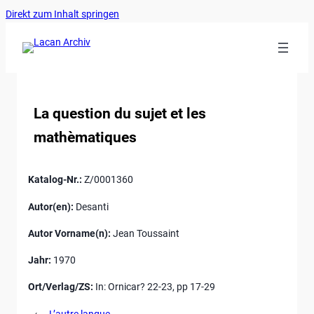
Ankerlink
Zum
Direkt zum Inhalt springen
an
Inhalt
den
springen
Anfang
der
Seite
La question du sujet et les
mathèmatiques
Katalog-Nr.:
Z/0001360
Autor(en):
Desanti
Autor Vorname(n):
Jean Toussaint
Jahr:
1970
Ort/Verlag/ZS:
In: Ornicar? 22-23, pp 17-29
←
L’autre langue