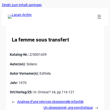
Ankerlink
Zum
Direkt zum Inhalt springen
an
Inhalt
den
springen
Anfang
der
Seite
La femme sous transfert
Katalog-Nr.:
Z/0001439
Autor(en):
Solano
Autor Vorname(n):
Esthela
Jahr:
1970
Ort/Verlag/ZS:
In: Ornicar? 34, pp 116-121
←
Analyse d’une névrose obsesionelle infantile
Un obsessionel, une psychotique
→