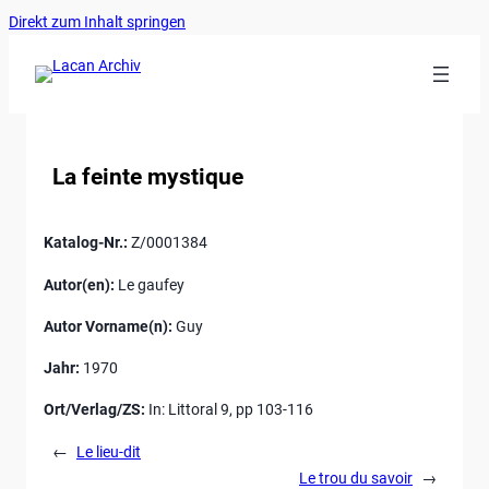
Ankerlink
Zum
Direkt zum Inhalt springen
an
Inhalt
den
springen
Anfang
der
Seite
La feinte mystique
Katalog-Nr.:
Z/0001384
Autor(en):
Le gaufey
Autor Vorname(n):
Guy
Jahr:
1970
Ort/Verlag/ZS:
In: Littoral 9, pp 103-116
←
Le lieu-dit
Le trou du savoir
→