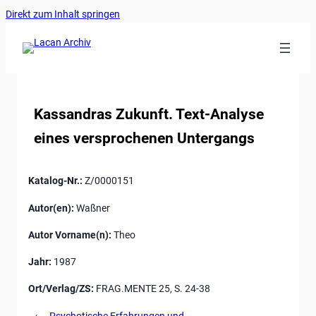
Ankerlink
Zum
Direkt zum Inhalt springen
an
Inhalt
den
springen
Anfang
der
Seite
Kassandras Zukunft. Text-Analyse
eines versprochenen Untergangs
Katalog-Nr.:
Z/0000151
Autor(en):
Waßner
Autor Vorname(n):
Theo
Jahr:
1987
Ort/Verlag/ZS:
FRAG.MENTE 25, S. 24-38
←
Psychotische Erfahrungen und