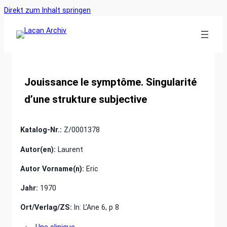
Ankerlink
Zum
Direkt zum Inhalt springen
an
Inhalt
den
springen
Anfang
der
Seite
Jouissance le symptôme. Singularité
d’une strukture subjective
Katalog-Nr.:
Z/0001378
Autor(en):
Laurent
Autor Vorname(n):
Eric
Jahr:
1970
Ort/Verlag/ZS:
In: L’Ane 6, p 8
←
Une clinique