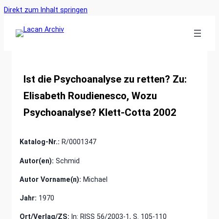
Ankerlink
Zum
Direkt zum Inhalt springen
an
Inhalt
den
springen
Anfang
der
Seite
Ist die Psychoanalyse zu retten? Zu:
Elisabeth Roudienesco, Wozu
Psychoanalyse? Klett-Cotta 2002
Katalog-Nr.:
R/0001347
Autor(en):
Schmid
Autor Vorname(n):
Michael
Jahr:
1970
Ort/Verlag/ZS:
In: RISS 56/2003-1, S. 105-110