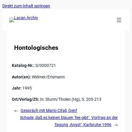
Ankerlink
Zum
Direkt zum Inhalt springen
an
Inhalt
den
springen
Anfang
der
Seite
Hontologisches
Katalog-Nr.:
S/0000721
Autor(en):
Widmer/Erismann
Jahr:
1995
Ort/Verlag/ZS:
In: Sturm/Tholen (Hg), S. 205-213
←
Gespräch mit Mario Cifali, Genf
Schade, daß es keinen blauen Tee gibt‘. Vortrag an der
Tagung ‚Angst‘, Karlsruhe 1996
→