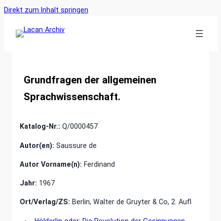
Ankerlink
Zum
Direkt zum Inhalt springen
an
Inhalt
den
springen
Anfang
der
Seite
Grundfragen der allgemeinen
Sprachwissenschaft.
Katalog-Nr.:
Q/0000457
Autor(en):
Saussure de
Autor Vorname(n):
Ferdinand
Jahr:
1967
Ort/Verlag/ZS:
Berlin, Walter de Gruyter & Co, 2. Aufl
←
Hölderlin oder: Die Revolution der Gesinnungen