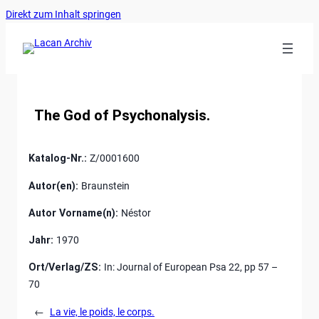
Ankerlink
Zum
Direkt zum Inhalt springen
an
Inhalt
den
springen
Anfang
der
Seite
The God of Psychonalysis.
Katalog-Nr.:
Z/0001600
Autor(en):
Braunstein
Autor Vorname(n):
Néstor
Jahr:
1970
Ort/Verlag/ZS:
In: Journal of European Psa 22, pp 57 –
70
←
La vie, le poids, le corps.