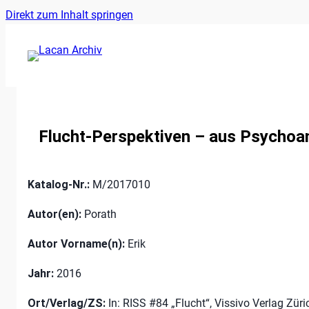
Ankerlink
Zum
Direkt zum Inhalt springen
an
Inhalt
den
springen
Anfang
der
Seite
Flucht-Perspektiven – aus Psychoan
Katalog-Nr.:
M/2017010
Autor(en):
Porath
Autor Vorname(n):
Erik
Jahr:
2016
Ort/Verlag/ZS:
In: RISS #84 „Flucht“, Vissivo Verlag Züri