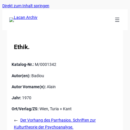
Ankerlink
Zum
Direkt zum Inhalt springen
an
Inhalt
den
springen
Anfang
der
Seite
Ethik.
Katalog-Nr.:
M/0001342
Autor(en):
Badiou
Autor Vorname(n):
Alain
Jahr:
1970
Ort/Verlag/ZS:
Wien, Turia + Kant
←
Der Vorhang des Parrhasios. Schriften zur
Kulturtheorie der Psychoanalyse.