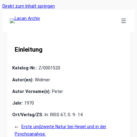
Ankerlink
Zum
Direkt zum Inhalt springen
an
Inhalt
den
springen
Anfang
der
Seite
Einleitung
Katalog-Nr.:
Z/0001520
Autor(en):
Widmer
Autor Vorname(n):
Peter
Jahr:
1970
Ort/Verlag/ZS:
In: RISS 67, S. 9- 14
←
Erste undzweite Natur bei Hegel und in der
Psychoanalyse.