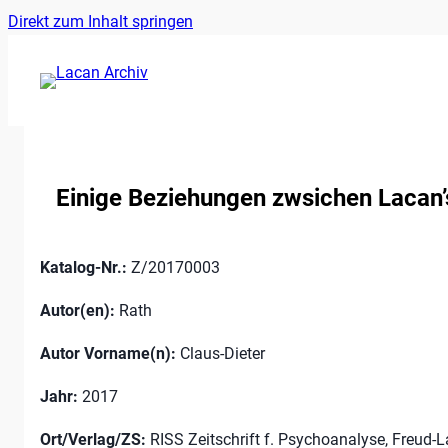
Ankerlink
Zum
Direkt zum Inhalt springen
an
Inhalt
den
springen
Anfang
der
Seite
Einige Beziehungen zwsichen Lacan’
Katalog-Nr.:
Z/20170003
Autor(en):
Rath
Autor Vorname(n):
Claus-Dieter
Jahr:
2017
Ort/Verlag/ZS:
RISS Zeitschrift f. Psychoanalyse, Freud-