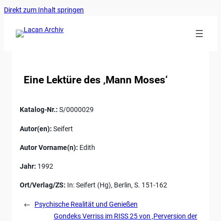
Ankerlink
Zum
Direkt zum Inhalt springen
an
Inhalt
den
springen
Anfang
der
Seite
Eine Lektüre des ‚Mann Moses‘
Katalog-Nr.:
S/0000029
Autor(en):
Seifert
Autor Vorname(n):
Edith
Jahr:
1992
Ort/Verlag/ZS:
In: Seifert (Hg), Berlin, S. 151-162
←
Psychische Realität und Genießen
Gondeks Verriss im RISS 25 von ‚Perversion der