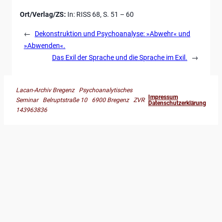
Ort/Verlag/ZS:
In: RISS 68, S. 51 – 60
←
Dekonstruktion und Psychoanalyse: »Abwehr« und
»Abwenden«.
Das Exil der Sprache und die Sprache im Exil.
→
Lacan-Archiv Bregenz Psychoanalytisches
Impressum
Seminar Belruptstraße 10 6900 Bregenz ZVR
Datenschutzerklärung
143963836