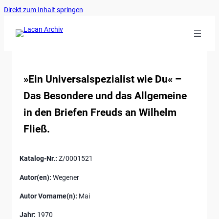
Ankerlink
Zum
Direkt zum Inhalt springen
an
Inhalt
den
springen
Anfang
der
Seite
»Ein Universalspezialist wie Du« –
Das Besondere und das Allgemeine
in den Briefen Freuds an Wilhelm
Fließ.
Katalog-Nr.:
Z/0001521
Autor(en):
Wegener
Autor Vorname(n):
Mai
Jahr:
1970