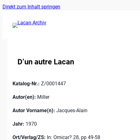
Ankerlink
Zum
Direkt zum Inhalt springen
an
Inhalt
den
springen
Anfang
der
Seite
D’un autre Lacan
Katalog-Nr.:
Z/0001447
Autor(en):
Miller
Autor Vorname(n):
Jacques-Alain
Jahr:
1970
Ort/Verlag/ZS:
In: Ornicar? 28, pp 49-58