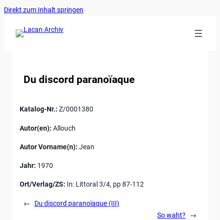
Ankerlink
Zum
Direkt zum Inhalt springen
an
Inhalt
den
springen
Anfang
der
Seite
Du discord paranoïaque
Katalog-Nr.:
Z/0001380
Autor(en):
Allouch
Autor Vorname(n):
Jean
Jahr:
1970
Ort/Verlag/ZS:
In: Littoral 3/4, pp 87-112
←
Du discord paranoïaque (III)
So waht?
→