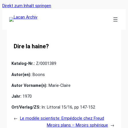
Ankerlink
Zum
Direkt zum Inhalt springen
an
Inhalt
den
springen
Anfang
der
Seite
Dire la haine?
Katalog-Nr.:
Z/0001389
Autor(en):
Boons
Autor Vorname(n):
Marie-Claire
Jahr:
1970
Ort/Verlag/ZS:
In: Littoral 15/16, pp 147-152
←
Le modèle scientiste: Empédocle chez Freud
Miroirs plans – Miroirs sphérique
→