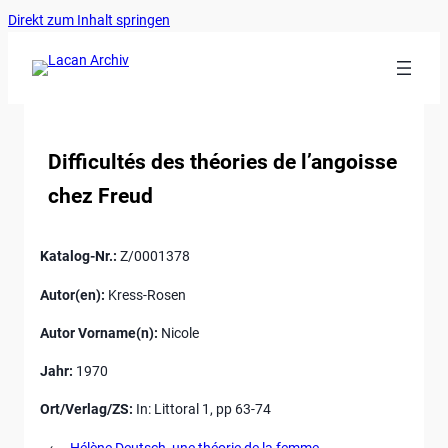
Ankerlink
Zum
Direkt zum Inhalt springen
an
Inhalt
den
springen
Anfang
der
Seite
Difficultés des théories de l’angoisse
chez Freud
Katalog-Nr.:
Z/0001378
Autor(en):
Kress-Rosen
Autor Vorname(n):
Nicole
Jahr:
1970
Ort/Verlag/ZS:
In: Littoral 1, pp 63-74
←
Hélène Deutsch, une théorie de la femme