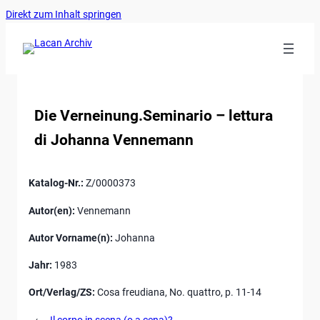
Ankerlink
Zum
Direkt zum Inhalt springen
an
Inhalt
den
springen
Anfang
der
Seite
Die Verneinung.Seminario – lettura
di Johanna Vennemann
Katalog-Nr.:
Z/0000373
Autor(en):
Vennemann
Autor Vorname(n):
Johanna
Jahr:
1983
Ort/Verlag/ZS:
Cosa freudiana, No. quattro, p. 11-14
←
Il corpo in scena (o a cena)?