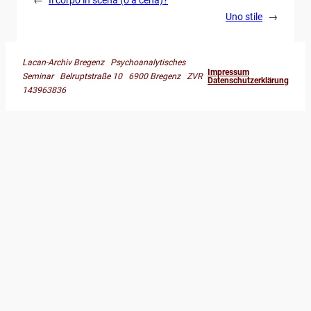
Uno stile
→
Lacan-Archiv Bregenz Psychoanalytisches
Impressum
Seminar Belruptstraße 10 6900 Bregenz ZVR
Datenschutzerklärung
143963836