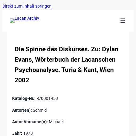
Ankerlink
Zum
Direkt zum Inhalt springen
an
Inhalt
den
springen
Anfang
der
Seite
Die Spinne des Diskurses. Zu: Dylan
Evans, Wörterbuch der Lacanschen
Psychoanalyse. Turia & Kant, Wien
2002
Katalog-Nr.:
R/0001453
Autor(en):
Schmid
Autor Vorname(n):
Michael
Jahr:
1970