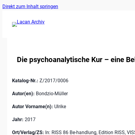
Ankerlink
Zum
Direkt zum Inhalt springen
an
Inhalt
den
springen
Anfang
der
Seite
Die psychoanalytische Kur – eine B
Katalog-Nr.:
Z/2017/0006
Autor(en):
Bondzio-Müller
Autor Vorname(n):
Ulrike
Jahr:
2017
Ort/Verlag/ZS:
In: RISS 86 Be-handlung, Edition RISS, VIS