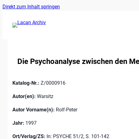
Ankerlink
Zum
Direkt zum Inhalt springen
an
Inhalt
den
springen
Anfang
der
Seite
Die Psychoanalyse zwischen den Me
Katalog-Nr.:
Z/0000916
Autor(en):
Warsitz
Autor Vorname(n):
Rolf-Peter
Jahr:
1997
Ort/Verlag/ZS:
In: PSYCHE 51/2, S. 101-142