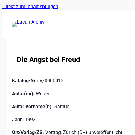
Ankerlink
Zum
Direkt zum Inhalt springen
an
Inhalt
den
springen
Anfang
der
Seite
Die Angst bei Freud
Katalog-Nr.:
V/0000413
Autor(en):
Weber
Autor Vorname(n):
Samuel
Jahr:
1992
Ort/Verlag/ZS:
Vortrag, Zürich (CH) unveröffentlicht