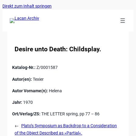
Ankerlink
Zum
Direkt zum Inhalt springen
an
Inhalt
den
springen
Anfang
der
Seite
Desire unto Death: Childsplay.
Katalog-Nr.:
Z/0001587
Autor(en):
Texier
Autor Vorname(n):
Helena
Jahr:
1970
Ort/Verlag/ZS:
THE LETTER spring, pp 77 – 86
←
Plato’s Symposium as Backdrop to a Consideration
of the Object Described as »Partial«.