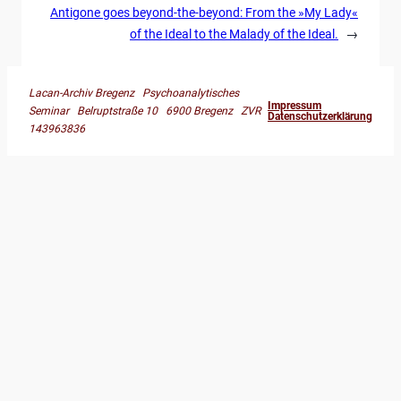
Antigone goes beyond-the-beyond: From the »My Lady«
of the Ideal to the Malady of the Ideal.
→
Lacan-Archiv Bregenz Psychoanalytisches
Impressum
Seminar Belruptstraße 10 6900 Bregenz ZVR
Datenschutzerklärung
143963836