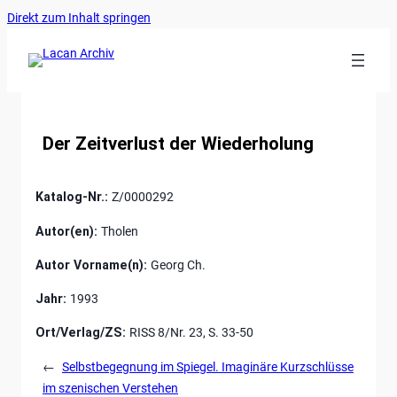
Ankerlink
Zum
Direkt zum Inhalt springen
an
Inhalt
den
springen
Anfang
der
Seite
Der Zeitverlust der Wiederholung
Katalog-Nr.:
Z/0000292
Autor(en):
Tholen
Autor Vorname(n):
Georg Ch.
Jahr:
1993
Ort/Verlag/ZS:
RISS 8/Nr. 23, S. 33-50
←
Selbstbegegnung im Spiegel. Imaginäre Kurzschlüsse
im szenischen Verstehen