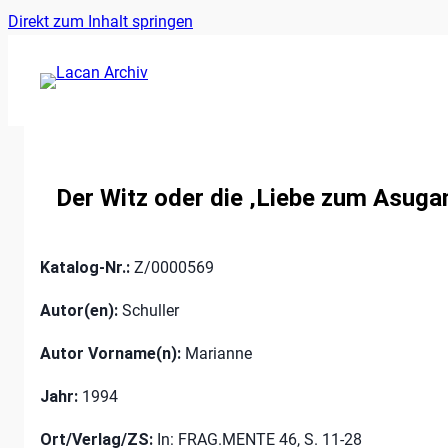
Ankerlink
Zum
Direkt zum Inhalt springen
an
Inhalt
den
springen
Anfang
der
Seite
Der Witz oder die ‚Liebe zum Asuga
Katalog-Nr.:
Z/0000569
Autor(en):
Schuller
Autor Vorname(n):
Marianne
Jahr:
1994
Ort/Verlag/ZS:
In: FRAG.MENTE 46, S. 11-28