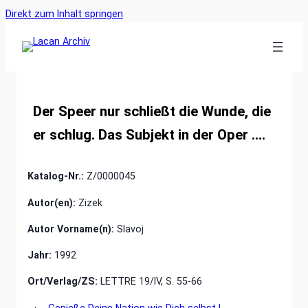
Ankerlink
Zum
Direkt zum Inhalt springen
an
Inhalt
den
springen
Anfang
der
Seite
Der Speer nur schließt die Wunde, die
er schlug. Das Subjekt in der Oper ….
Katalog-Nr.:
Z/0000045
Autor(en):
Zizek
Autor Vorname(n):
Slavoj
Jahr:
1992
Ort/Verlag/ZS:
LETTRE 19/IV, S. 55-66
←
Genieße Deine Nation wie Dich selbst !