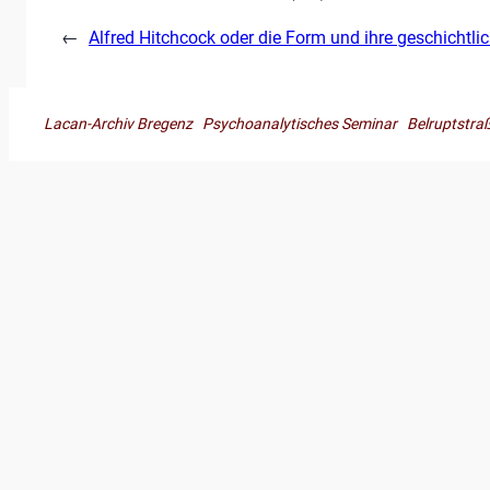
←
Alfred Hitchcock oder die Form und ihre geschichtli
Lacan-Archiv Bregenz Psychoanalytisches Seminar Belruptst