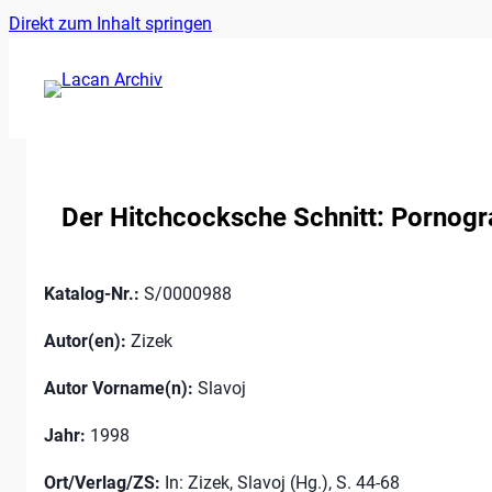
Ankerlink
Zum
Direkt zum Inhalt springen
an
Inhalt
den
springen
Anfang
der
Seite
Der Hitchcocksche Schnitt: Pornogr
Katalog-Nr.:
S/0000988
Autor(en):
Zizek
Autor Vorname(n):
Slavoj
Jahr:
1998
Ort/Verlag/ZS:
In: Zizek, Slavoj (Hg.), S. 44-68