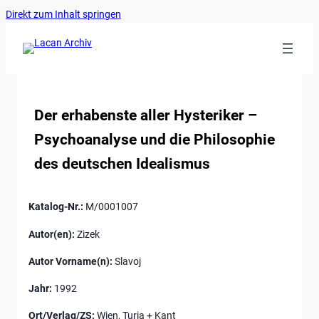
Ankerlink
Zum
Direkt zum Inhalt springen
an
Inhalt
den
springen
Anfang
der
Seite
Der erhabenste aller Hysteriker –
Psychoanalyse und die Philosophie
des deutschen Idealismus
Katalog-Nr.:
M/0001007
Autor(en):
Zizek
Autor Vorname(n):
Slavoj
Jahr:
1992
Ort/Verlag/ZS:
Wien, Turia + Kant