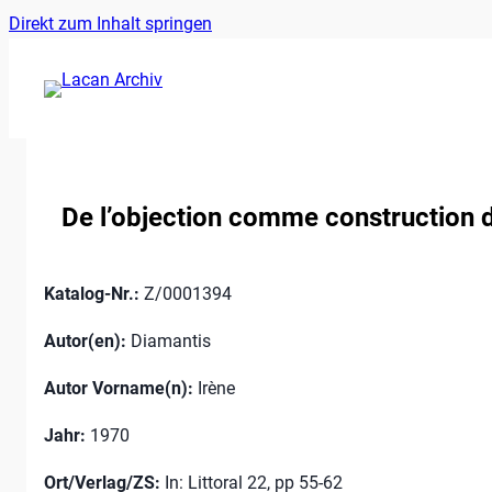
Ankerlink
Zum
Direkt zum Inhalt springen
an
Inhalt
den
springen
Anfang
der
Seite
De l’objection comme construction d
Katalog-Nr.:
Z/0001394
Autor(en):
Diamantis
Autor Vorname(n):
Irène
Jahr:
1970
Ort/Verlag/ZS:
In: Littoral 22, pp 55-62